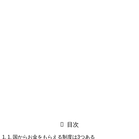
ることも珍しくありません。
私は、建設会社に特化した経営コンサルティングの現場で、
たくさんの補助金申請をお手伝いしてきました。
おかげさまで、申請した案件はほぼすべて採択をいただいて
います。
その経験から言えることがあります。
採択されるかどうかには、はっきりとした理由がある
、とい
うことです。
この記事では、補助金をまだ使ったことがない社長に向け
て、基本を整理しました。
専門用語はかみ砕いて説明します。
肩の力を抜いて読んでください。
目次
1. 国からお金をもらえる制度は3つある