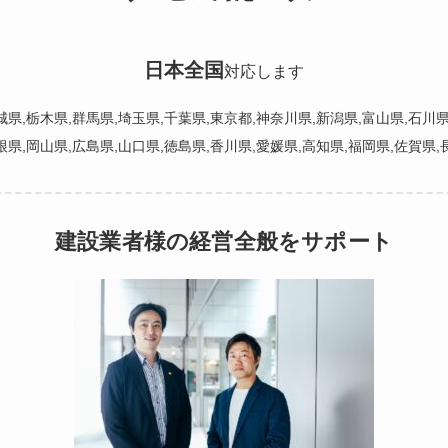
日本全国
対応します
城県,栃木県,群馬県,埼玉県,千葉県,東京都,神奈川県,新潟県,富山県,石川県
根県,岡山県,広島県,山口県,徳島県,香川県,愛媛県,高知県,福岡県,佐賀県
建設業者様の経営全般をサポート